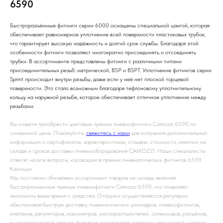
6590
Быстроразъёмные фитинги серии 6000 оснащены специальной цангой, которая
обеспечивает равномерное уплотнение всей поверхности пластиковых трубок,
что гарантирует высокую надёжность и долгий срок службы. Благодаря этой
особенности фитинги позволяют многократно присоединять и отсоединять
трубки. В ассортименте представлены фитинги с различными типами
присоединительных резьб: метрической, BSP и BSPT. Уплотнение фитингов серии
Sprint происходит внутри резьбы, даже если у неё нет плоской торцевой
поверхности. Это стало возможным благодаря тефлоновому уплотнительному
кольцу на наружной резьбе, которое обеспечивает отличное уплотнение между
резьбами.
Вы можете приобрести цанговые прямые пневмофитинги Camozzi 6590 по
сниженной цене. Пожалуйста,
свяжитесь с нами
для получения дополнительной
информации о сертификатах, характеристиках, отзывах, стоимости, наличии на
складе и сроках доставки пневмооборудования CAMOZZI. Наши специалисты
ответят на все вопросы, касающиеся прямых пневматических фитингов 6590
Камоцци.
Мы постоянно обновляем ассортимент товаров на складе, включая
быстроразъемные прямые пневмофитинги Camozzi 6590, что позволяет
экономить ваше время и средства. Отгрузки осуществляются регулярно,
обеспечивая быструю доставку пневматических цилиндров, пневмофитингов,
клапанов, регуляторов, манометров, маслораспылителей, соленоидов, разъёмов,
пневмодросселей, кранов, фильтров-регуляторов, заглушек, глушителей, схватов,