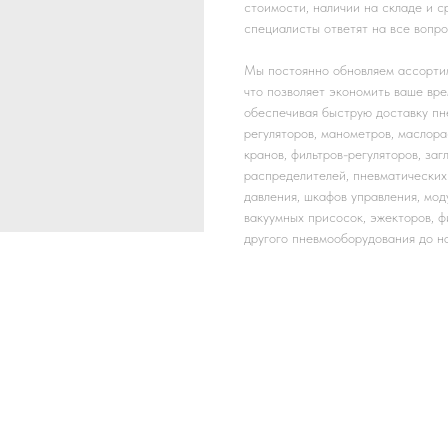
стоимости, наличии на складе и
специалисты ответят на все вопр
Мы постоянно обновляем ассортим
что позволяет экономить ваше вре
обеспечивая быструю доставку пн
регуляторов, манометров, маслора
кранов, фильтров-регуляторов, заг
распределителей, пневматических 
давления, шкафов управления, мод
вакуумных присосок, эжекторов, фи
другого пневмооборудования до н