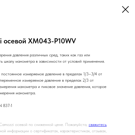
i осевой XM043-P10WV
ения давления различных сред, таких как газ или
ть шкалу манометра в зависимости от условий применения.
 постоянное измеряемое давление в пределах 1/3–3/4 от
переменное измеряемое давление в пределах 2/3 от
змерения манометра и пиковое значение давления, которое
змерения манометра.
N 837-1
Camozzi осевой по сниженной цене. Пожалуйста,
свяжитесь
ной информации о сертификатах, характеристиках, отзывах,