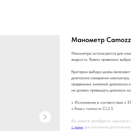
Манометр Camozz
Манометры используются для измер
жидкость. Важно правильно выбра
Критерии выбора шкалы включают:
диапазона измерения манометра, 
предельных значений диапазона и
не должно превышать диапазон и
» Исполнение в соответствии с E
» Класс точности CL2.5
Вы можете приобрести манометр 
с нами
для получения дополнитель