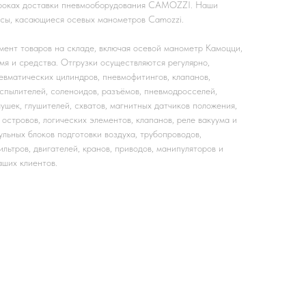
 сроках доставки пневмооборудования CAMOZZI. Наши
осы, касающиеся осевых манометров Camozzi.
ент товаров на складе, включая осевой манометр Камоцци,
мя и средства. Отгрузки осуществляются регулярно,
евматических цилиндров, пневмофитингов, клапанов,
спылителей, соленоидов, разъёмов, пневмодросселей,
лушек, глушителей, схватов, магнитных датчиков положения,
островов, логических элементов, клапанов, реле вакуума и
ульных блоков подготовки воздуха, трубопроводов,
льтров, двигателей, кранов, приводов, манипуляторов и
аших клиентов.