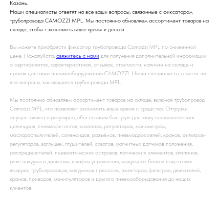
Казань.
Наши специалисты ответят на все ваши вопросы, связанные с фиксатором
трубопровода CAMOZZI MPL. Мы постоянно обновляем ассортимент товаров на
складе, чтобы сэкономить ваше время и деньги.
Вы можете приобрести фиксатор трубопровода Camozzi MPL по сниженной
цене. Пожалуйста,
свяжитесь с нами
для получения дополнительной информации
о сертификатах, характеристиках, отзывах, стоимости, наличии на складе и
сроках доставки пневмооборудования CAMOZZI. Наши специалисты ответят на
все вопросы, касающиеся трубопровода MPL.
Мы постоянно обновляем ассортимент товаров на складе, включая трубопровод
Camozzi MPL, что позволяет экономить ваше время и средства. Отгрузки
осуществляются регулярно, обеспечивая быструю доставку пневматических
цилиндров, пневмофитингов, клапанов, регуляторов, манометров,
маслораспылителей, соленоидов, разъёмов, пневмодросселей, кранов, фильтров-
регуляторов, заглушек, глушителей, схватов, магнитных датчиков положения,
распределителей, пневматических островов, логических элементов, клапанов,
реле вакуума и давления, шкафов управления, модульных блоков подготовки
воздуха, трубопроводов, вакуумных присосок, эжекторов, фильтров, двигателей,
кранов, приводов, манипуляторов и другого пневмооборудования до наших
клиентов.