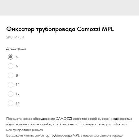
Фиксатор трубопровода Camozzi MPL
SKU:
MPL 4
Диаметр, мм
4
6
8
10
12
14
Пневматическое оборудование CAMOZZI известно своей высокой надёжностью
и длительным сроком службы, что объясняет их популярность на российском и
международном рынках.
Вы можете купить фиксатор трубопровода MPL в нашем магазине в городе