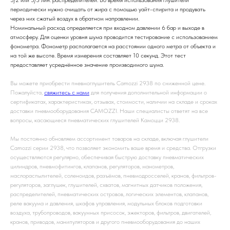
5/2 или 5/3 лин. распределителей. Во время использования глушители
периодически нужно очищать от жира с помощью уайт-спирита и продувать
через них сжатый воздух в обратном направлении.
Номинальный расход определяется при входном давлении 6 бар и выходе в
атмосферу. Для оценки уровня шума проводится тестирование с использованием
фонометра. Фонометр располагается на расстоянии одного метра от объекта и
на той же высоте. Время измерения составляет 10 секунд. Этот тест
предоставляет усреднённое значение производимого шума.
Вы можете приобрести пневмоглушитель Camozzi 2938 по сниженной цене.
Пожалуйста,
свяжитесь с нами
для получения дополнительной информации о
сертификатах, характеристиках, отзывах, стоимости, наличии на складе и сроках
доставки пневмооборудования CAMOZZI. Наши специалисты ответят на все
вопросы, касающиеся пневматических глушителей Камоцци 2938.
Мы постоянно обновляем ассортимент товаров на складе, включая глушители
Camozzi серии 2938, что позволяет экономить ваше время и средства. Отгрузки
осуществляются регулярно, обеспечивая быструю доставку пневматических
цилиндров, пневмофитингов, клапанов, регуляторов, манометров,
маслораспылителей, соленоидов, разъёмов, пневмодросселей, кранов, фильтров-
регуляторов, заглушек, глушителей, схватов, магнитных датчиков положения,
распределителей, пневматических островов, логических элементов, клапанов,
реле вакуума и давления, шкафов управления, модульных блоков подготовки
воздуха, трубопроводов, вакуумных присосок, эжекторов, фильтров, двигателей,
кранов, приводов, манипуляторов и другого пневмооборудования до наших