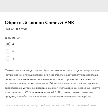
Обратный клапан Camozzi VNR
SKU:
6580 4-VNR
Диаметр, мм
4
6
8
Сжатый воздух проходит через обратные клапаны только в одном направлении.
Пружинная конструкция клапанного типа обеспечивает работу при небольших
перепадах давления на входе и выходе. Установка производится в линию со
встроенными цанговыми фитингами. Обратный клапан имеет низкое давление
срабатывания, устойчив к вибрации и может иметь латунный корпус или корпус
из материала POM. Уплотнения моделей 6580, совместимые со многими
средами, способны функционировать в широком диапазоне температур.
Вы можете приобрести обратный клапан Камоцци VNR по сниженной цене.