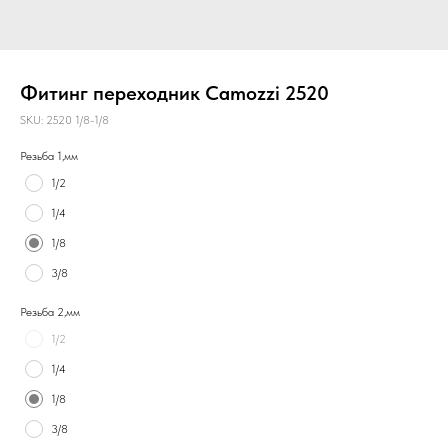
Фитинг переходник Camozzi 2520
SKU:
2520 1/8-1/8
Резьба 1,мм
1/2
1/4
1/8
3/8
Резьба 2,мм
1/2
1/4
1/8
3/8