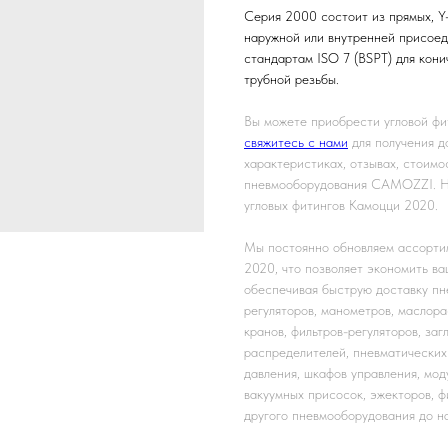
Серия 2000 состоит из прямых, Y
наружной или внутренней присоед
стандартам ISO 7 (BSPT) для кони
трубной резьбы.
Вы можете приобрести угловой фи
свяжитесь с нами
для получения д
характеристиках, отзывах, стоимо
пневмооборудования CAMOZZI. На
угловых фитингов Камоцци 2020.
Мы постоянно обновляем ассортим
2020, что позволяет экономить ва
обеспечивая быструю доставку пн
регуляторов, манометров, маслора
кранов, фильтров-регуляторов, заг
распределителей, пневматических 
давления, шкафов управления, мод
вакуумных присосок, эжекторов, фи
другого пневмооборудования до н