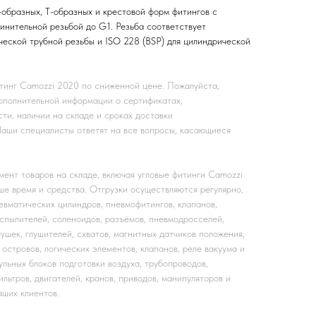
-образных, T-образных и крестовой форм фитингов с
инительной резьбой до G1. Резьба соответствует
ческой трубной резьбы и ISO 228 (BSP) для цилиндрической
тинг Camozzi 2020 по сниженной цене. Пожалуйста,
ополнительной информации о сертификатах,
сти, наличии на складе и сроках доставки
ши специалисты ответят на все вопросы, касающиеся
ент товаров на складе, включая угловые фитинги Camozzi
ше время и средства. Отгрузки осуществляются регулярно,
евматических цилиндров, пневмофитингов, клапанов,
спылителей, соленоидов, разъёмов, пневмодросселей,
лушек, глушителей, схватов, магнитных датчиков положения,
островов, логических элементов, клапанов, реле вакуума и
ульных блоков подготовки воздуха, трубопроводов,
льтров, двигателей, кранов, приводов, манипуляторов и
аших клиентов.