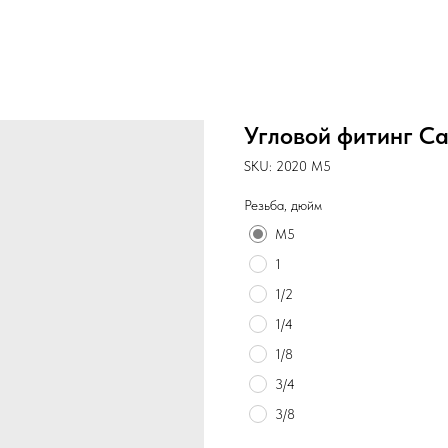
Угловой фитинг C
SKU:
2020 M5
Резьба, дюйм
M5
1
1/2
1/4
1/8
3/4
3/8