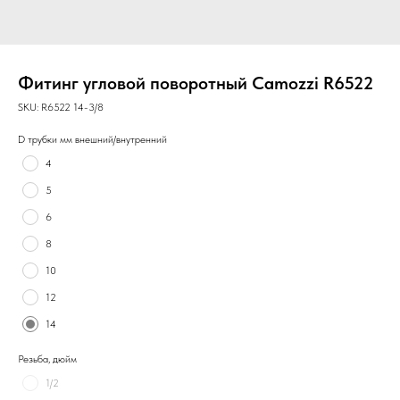
Фитинг угловой поворотный Camozzi R6522
SKU:
R6522 14-3/8
D трубки мм внешний/внутренний
4
5
6
8
10
12
14
Резьба, дюйм
1/2