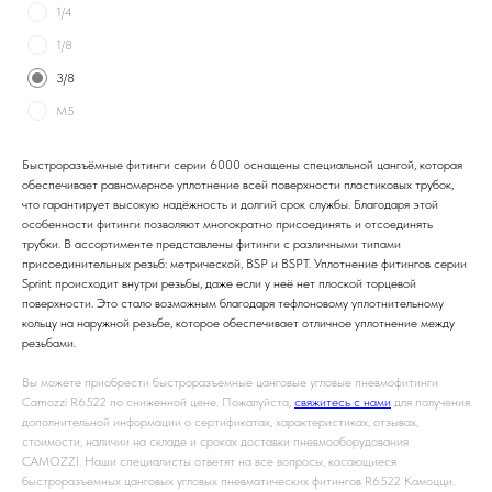
1/4
1/8
3/8
M5
Быстроразъёмные фитинги серии 6000 оснащены специальной цангой, которая
обеспечивает равномерное уплотнение всей поверхности пластиковых трубок,
что гарантирует высокую надёжность и долгий срок службы. Благодаря этой
особенности фитинги позволяют многократно присоединять и отсоединять
трубки. В ассортименте представлены фитинги с различными типами
присоединительных резьб: метрической, BSP и BSPT. Уплотнение фитингов серии
Sprint происходит внутри резьбы, даже если у неё нет плоской торцевой
поверхности. Это стало возможным благодаря тефлоновому уплотнительному
кольцу на наружной резьбе, которое обеспечивает отличное уплотнение между
резьбами.
Вы можете приобрести быстроразъемные цанговые угловые пневмофитинги
Camozzi R6522 по сниженной цене. Пожалуйста,
свяжитесь с нами
для получения
дополнительной информации о сертификатах, характеристиках, отзывах,
стоимости, наличии на складе и сроках доставки пневмооборудования
CAMOZZI. Наши специалисты ответят на все вопросы, касающиеся
быстроразъемных цанговых угловых пневматических фитингов R6522 Камоцци.