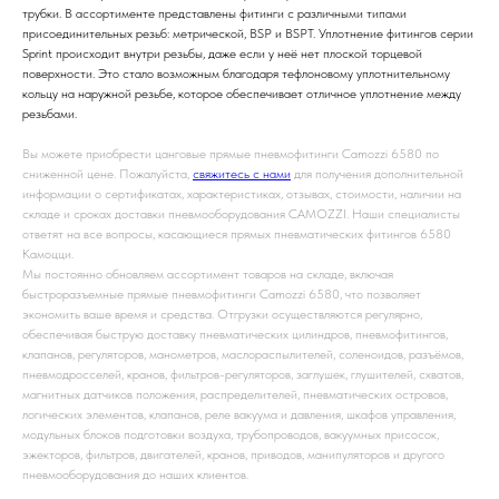
трубки. В ассортименте представлены фитинги с различными типами
присоединительных резьб: метрической, BSP и BSPT. Уплотнение фитингов серии
Sprint происходит внутри резьбы, даже если у неё нет плоской торцевой
поверхности. Это стало возможным благодаря тефлоновому уплотнительному
кольцу на наружной резьбе, которое обеспечивает отличное уплотнение между
резьбами.
Вы можете приобрести цанговые прямые пневмофитинги Camozzi 6580 по
сниженной цене. Пожалуйста,
свяжитесь с нами
для получения дополнительной
информации о сертификатах, характеристиках, отзывах, стоимости, наличии на
складе и сроках доставки пневмооборудования CAMOZZI. Наши специалисты
ответят на все вопросы, касающиеся прямых пневматических фитингов 6580
Камоцци.
Мы постоянно обновляем ассортимент товаров на складе, включая
быстроразъемные прямые пневмофитинги Camozzi 6580, что позволяет
экономить ваше время и средства. Отгрузки осуществляются регулярно,
обеспечивая быструю доставку пневматических цилиндров, пневмофитингов,
клапанов, регуляторов, манометров, маслораспылителей, соленоидов, разъёмов,
пневмодросселей, кранов, фильтров-регуляторов, заглушек, глушителей, схватов,
магнитных датчиков положения, распределителей, пневматических островов,
логических элементов, клапанов, реле вакуума и давления, шкафов управления,
модульных блоков подготовки воздуха, трубопроводов, вакуумных присосок,
эжекторов, фильтров, двигателей, кранов, приводов, манипуляторов и другого
пневмооборудования до наших клиентов.