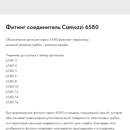
Фитинг соединитель Camozzi 6580
Обозначение артикула серии 6580 включает параметры:
внешний диаметр трубки - диаметр резьбы.
Перечень доступных к заказу артикулов:
6580 3
6580 4
6580 5
6580 6
6580 8
6580 10
6580 12
6580 14
6580 16
Быстроразъёмные фитинги серии 6000 оснащены специальной цангой, которая
обеспечивает равномерное уплотнение всей поверхности пластиковых трубок,
что гарантирует высокую надёжность и долгий срок службы. Благодаря этой
особенности фитинги позволяют многократно присоединять и отсоединять